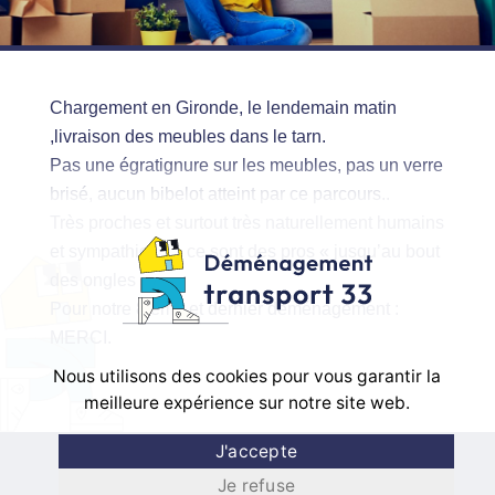
Chargement en Gironde, le lendemain matin
,livraison des meubles dans le tarn.
Pas une égratignure sur les meubles, pas un verre
brisé, aucun bibelot atteint par ce parcours..
Très proches et surtout très naturellement humains
et sympathiques, ce sont des pros « jusqu’au bout
des ongles ».
Pour notre 8 ème et dernier déménagement :
MERCI.
Nous utilisons des cookies pour vous garantir la
meilleure expérience sur notre site web.
J'accepte
Je refuse