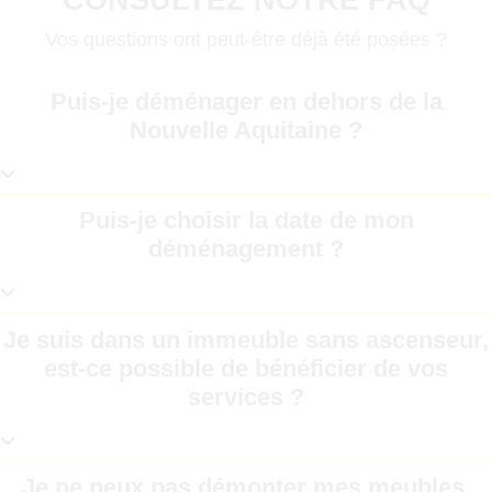
CONSULTEZ NOTRE FAQ
Vos questions ont peut-être déjà été posées ?
Puis-je déménager en dehors de la
Nouvelle Aquitaine ?
⌵
Nous assurons tous les déménagements vers
Puis-je choisir la date de mon
et depuis la Nouvelle Aquitaine, que vous y
déménagement ?
emménagiez ou bien que vous en partiez.
⌵
Nous convenons ensemble de la date du
Je suis dans un immeuble sans ascenseur,
déménagement en fonction de vos
est-ce possible de bénéficier de vos
disponibilités et de vos souhaits.
services ?
⌵
Nous sommes tout à fait en mesure de vous
Je ne peux pas démonter mes meubles,