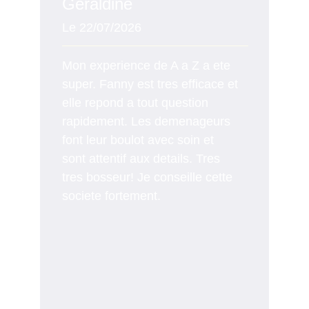
Géraldine
Edith
Le 22/07/2026
Le 22/
Toute l
Mon experience de A a Z a ete
très ag
super. Fanny est tres efficace et
déména
elle repond a tout question
passé,
rapidement. Les demenageurs
beauc
font leur boulot avec soin et
sont attentif aux details. Tres
tres bosseur! Je conseille cette
societe fortement.