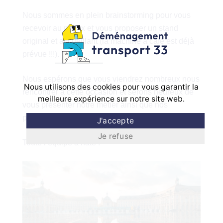
Nous sommes en plein brainstorming pour vous
recevoir au mieux et vous proposer un stand
original et accueillant (la machine à café est déjà
prévue !!!).
Nous espérons que vous viendrez nombreux nous
Nous utilisons des cookies pour vous garantir la
rencontrer à cette occasion et serons heureux de
meilleure expérience sur notre site web.
vous présenter notre métier ainsi que nos
prestations.
J'accepte
Je refuse
Toute l’équipe a hâte !